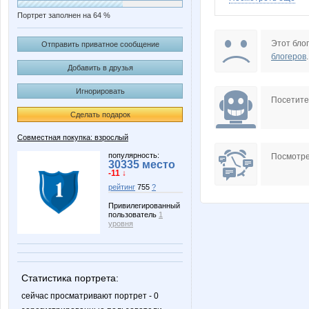
Портрет заполнен на 64 %
sofia55
sokolik2
Этот блог
Отправить приватное сообщение
блогеров
.
Добавить в друзья
Игнорировать
ФЕЯ для ВОЛОС
Катюли
Посетит
Сделать подарок
Совместная покупка: взрослый
популярность:
Посмотре
30335 место
-11 ↓
рейтинг
755
?
Привилегированный
пользователь
1
уровня
Статистика портрета:
сейчас просматривают портрет - 0