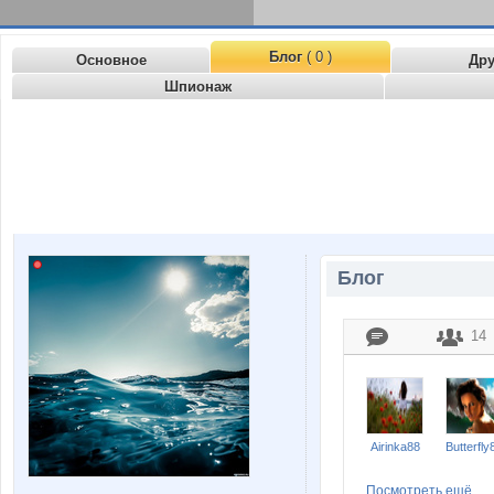
Блог
( 0 )
Основное
Др
Шпионаж
Блог
14
Airinka88
Butterfly
Посмотреть ещё