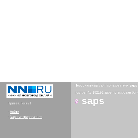
Персональный сайт пользователя
saps
портрет № 182191 зарегистрирован боле
saps
Привет, Гость !
-
Войти
-
Зарегистрироваться